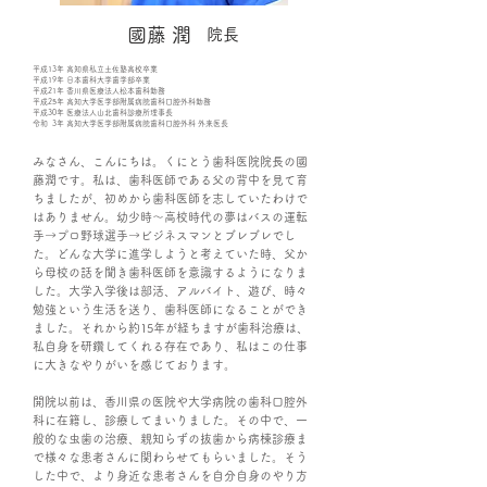
國藤 潤
​院長
平成13年 高知県私立土佐塾高校卒業
平成19年 日本歯科大学歯学部卒業
平成21年 香川県医療法人松本歯科勤務
平成25年 高知大学医学部附属病院歯科口腔外科勤務
平成30年 医療法人山北歯科診療所理事長
令和 3年 高知大学医学部附属病院歯科口腔外科 外来医長
みなさん、こんにちは。くにとう歯科医院院長の國
藤潤です。私は、歯科医師である父の背中を見て育
ちましたが、初めから歯科医師を志していたわけで
はありません。幼少時～高校時代の夢はバスの運転
手→プロ野球選手→ビジネスマンとブレブレでし
た。どんな大学に進学しようと考えていた時、父か
ら母校の話を聞き歯科医師を意識するようになりま
した。大学入学後は部活、アルバイト、遊び、時々
勉強という生活を送り、歯科医師になることができ
ました。それから約15年が経ちますが歯科治療は、
私自身を研鑽してくれる存在であり、私はこの仕事
に大きなやりがいを感じております。
開院以前は、香川県の医院や大学病院の歯科口腔外
科に在籍し、診療してまいりました。その中で、一
般的な虫歯の治療、親知らずの抜歯から病棟診療ま
で様々な患者さんに関わらせてもらいました。そう
した中で、より身近な患者さんを自分自身のやり方